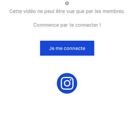
🚫
Cette vidéo ne peut être vue que par les membres.
Commence par te connecter !
Je me connecte
I
n
s
t
a