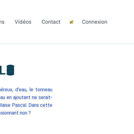
ns
Vidéos
Contact
Connexion
🛢️
éreux, d’eau, le tonneau
au en ajoutant ne serait-
Blaise Pascal. Dans cette
ssionnant non ?