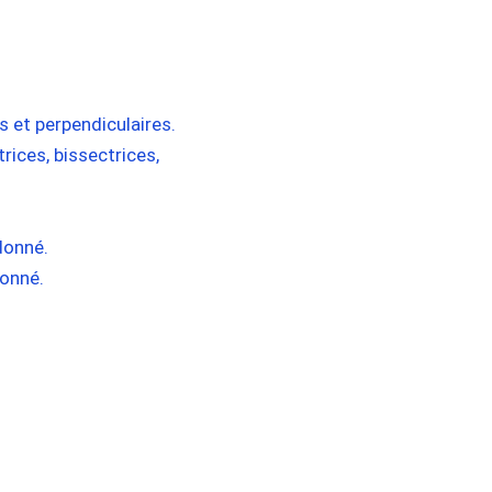
s et perpendiculaires.
rices, bissectrices,
 donné.
donné.