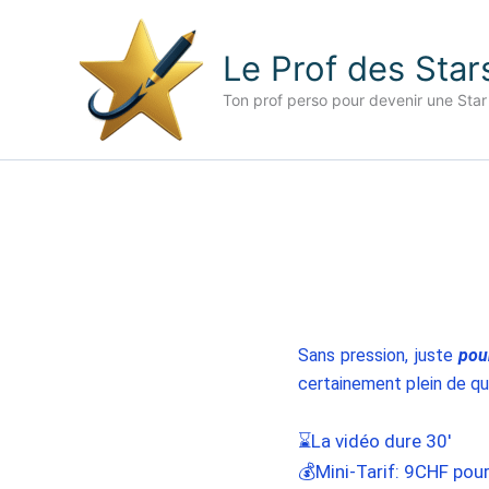
Aller
au
Le Prof des Star
contenu
Ton prof perso pour devenir une Star
Sans pression, juste
pou
certainement plein de que
⌛La vidéo dure 30′
💰Mini-
Tarif: 9CHF pou