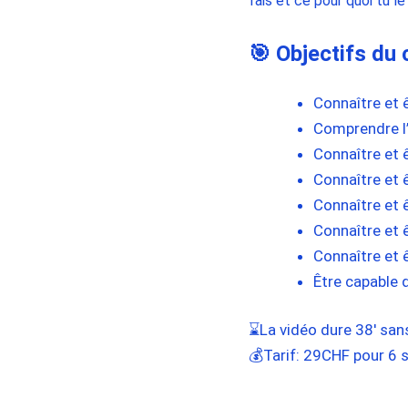
fais et ce pour quoi tu le
🎯 Objectifs du
Connaître et ê
Comprendre l’o
Connaître et ê
Connaître et ê
Connaître et ê
Connaître et ê
Connaître et ê
Être capable 
⌛La vidéo dure 38′ sans
💰Tarif: 29CHF pour 6