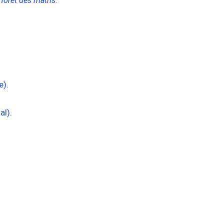
a
forêt des maths
.
e).
al).